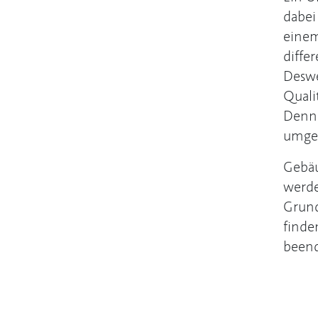
dabei
einem
diffe
Deswe
Quali
Denn 
umgek
Gebäu
werde
Grund
finde
beend