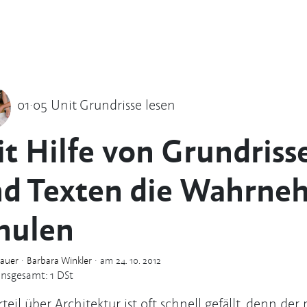
01·05 Unit Grundrisse lesen
t Hilfe von Grundriss
d Texten die Wahrn
hulen
auer
·
Barbara Winkler
· am 24. 10. 2012
Insgesamt: 1 DSt
rteil über Architektur ist oft schnell gefällt, denn de