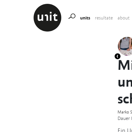
units
resultate
about
Mi
un
sc
Marko S
Dauer 
Ein U